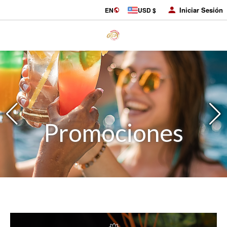
Iniciar Sesión
EN
USD $
Promociones