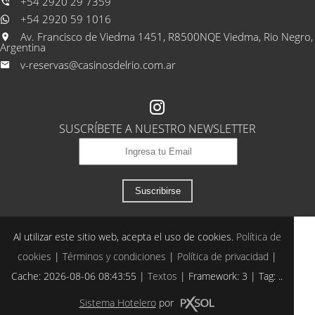
+54 2920 29 7359
+54 2920 59 1016
Av. Francisco de Viedma 1451, R8500NQE Viedma, Rio Negro,
Argentina
v-reservas@casinosdelrio.com.ar
SUSCRÍBETE A NUESTRO NEWSLETTER
Suscribirse
Al utilizar este sitio web, acepta el uso de cookies.
Política de
cookies
|
Términos y condiciones
|
Política de privacidad
|
Cache: 2026-08-06 08:43:55 |
Textos
|
Framework: 3 |
Tag:
..
Sistema Hotelero
por