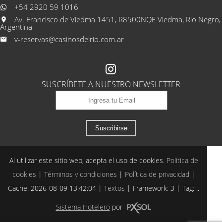
+54 2920 59 1016
Av. Francisco de Viedma 1451, R8500NQE Viedma, Rio Negro,
Argentina
v-reservas@casinosdelrio.com.ar
SUSCRÍBETE A NUESTRO NEWSLETTER
Suscribirse
Al utilizar este sitio web, acepta el uso de cookies.
Política de
cookies
|
Términos y condiciones
|
Política de privacidad
|
Cache: 2026-08-09 13:42:04 |
Textos
|
Framework: 3 |
Tag:
..
Sistema Hotelero
por